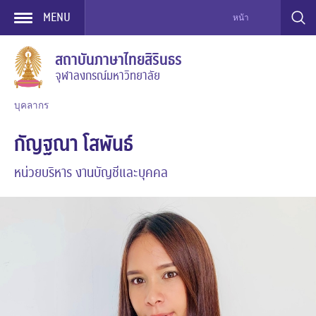
MENU
หน้าแรก > เกี่ยวกับเร
Skip
สถาบันภาษาไทยสิรินธร
to
จุฬาลงกรณ์มหาวิทยาลัย
content
บุคลากร
กัญฐณา โสพันธ์
หน่วยบริหาร งานบัญชีและบุคคล