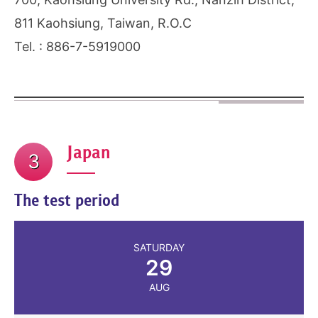
811 Kaohsiung, Taiwan, R.O.C
Tel. : 886-7-5919000
Japan
3
The test period
SATURDAY
29
AUG