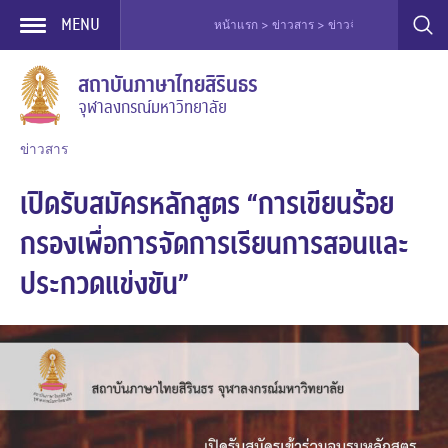
MENU
หน้าแรก > ข่าวสาร > ข่าวจัดอบรม > เปิดรับสมั
Skip
สถาบันภาษาไทยสิรินธร
to
จุฬาลงกรณ์มหาวิทยาลัย
content
ข่าวสาร
เปิดรับสมัครหลักสูตร “การเขียนร้อย
กรองเพื่อการจัดการเรียนการสอนและ
ประกวดแข่งขัน”