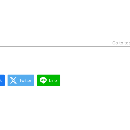
Go to to
k
Twitter
Line