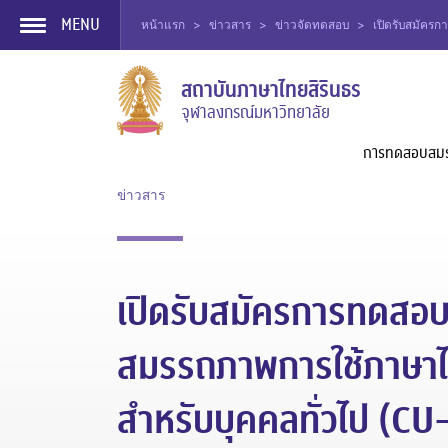
MENU
หน้าแรก
>
ข่าวสาร
>
ข่าวจัดทดสอบ
>
เปิดรับสมัคร
Skip
สถาบันภาษาไทยสิรินธร
to
จุฬาลงกรณ์มหาวิทยาลัย
content
การทดสอบสม
ข่าวสาร
เปิดรับสมัครการทดสอ
สมรรถภาพการใช้ภาษา
สำหรับบุคคลทั่วไป (CU