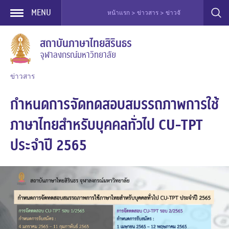
MENU
หน้าแรก > ข่าวสาร > ข่าวจัดทดสอบ > กำหนด
Skip
สถาบันภาษาไทยสิรินธร
to
จุฬาลงกรณ์มหาวิทยาลัย
content
ข่าวสาร
กำหนดการจัดทดสอบสมรรถภาพการใช้
ภาษาไทยสำหรับบุคคลทั่วไป CU-TPT
ประจำปี 2565