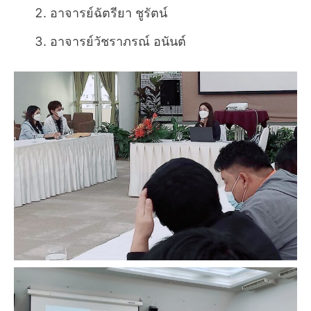
อาจารย์ฉัตรียา ชูรัตน์
อาจารย์วัชราภรณ์ อนันต์