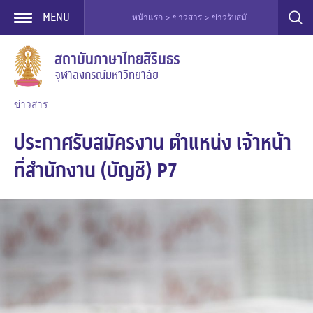
MENU
หน้าแรก > ข่าวสาร > ข่าวรับสมัครงาน > ประกาศรับสมั
Skip
สถาบันภาษาไทยสิรินธร
to
จุฬาลงกรณ์มหาวิทยาลัย
content
ข่าวสาร
ประกาศรับสมัครงาน ตําแหน่ง เจ้าหน้า
ที่สํานักงาน (บัญชี) P7