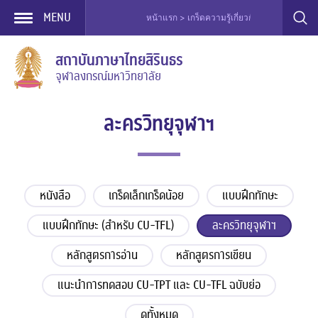
MENU
หน้าแรก > เกร็ดความรู้เกี่ยวกับภาษาไทย > ละครวิ
Skip
สถาบันภาษาไทยสิรินธร
to
จุฬาลงกรณ์มหาวิทยาลัย
content
ละครวิทยุจุฬาฯ
หนังสือ
เกร็ดเล็กเกร็ดน้อย
แบบฝึกทักษะ
แบบฝึกทักษะ (สำหรับ CU-TFL)
ละครวิทยุจุฬาฯ
หลักสูตรการอ่าน
หลักสูตรการเขียน
แนะนำการทดสอบ CU-TPT และ CU-TFL ฉบับย่อ
ดูทั้งหมด