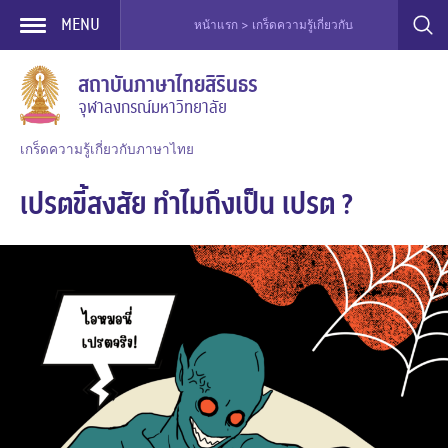
MENU
หน้าแรก > เกร็ดความรู้เกี่ยวกับภาษาไทย > เกร็ดเล็กเ
Skip
สถาบันภาษาไทยสิรินธร
to
จุฬาลงกรณ์มหาวิทยาลัย
content
เกร็ดความรู้เกี่ยวกับภาษาไทย
เปรตขี้สงสัย ทำไมถึงเป็น เปรต ?