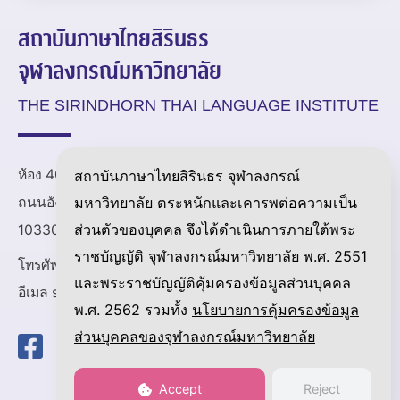
สถาบันภาษาไทยสิรินธร
จุฬาลงกรณ์มหาวิทยาลัย
THE SIRINDHORN THAI LANGUAGE INSTITUTE
ห้อง 405 ชั้น 4 อาคารจุฬาวิชช์ 1
สถาบันภาษาไทยสิรินธร จุฬาลงกรณ์
มหาวิทยาลัย ตระหนักและเคารพต่อความเป็น
ถนนอังรีดูนังต์ แขวงวังใหม่ เขตปทุมวัน กรุงเทพมหานคร
ส่วนตัวของบุคคล จึงได้ดำเนินการภายใต้พระ
10330
ราชบัญญัติ จุฬาลงกรณ์มหาวิทยาลัย พ.ศ. 2551
โทรศัพท์ 0-2218-9480
และพระราชบัญญัติคุ้มครองข้อมูลส่วนบุคคล
อีเมล sti@chula.ac.th หรือ chula.sti@gmail.com
พ.ศ. 2562 รวมทั้ง
นโยบายการคุ้มครองข้อมูล
ส่วนบุคคลของจุฬาลงกรณ์มหาวิทยาลัย
Accept
Reject