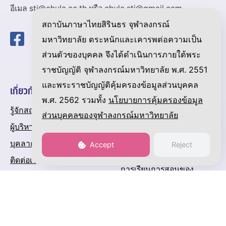
อีเมล sti@chula.ac.th หรือ chula.sti@gmail.com
สถาบันภาษาไทยสิรินธร จุฬาลงกรณ์
มหาวิทยาลัย ตระหนักและเคารพต่อความเป็น
ส่วนตัวของบุคคล จึงได้ดำเนินการภายใต้พระ
ราชบัญญัติ จุฬาลงกรณ์มหาวิทยาลัย พ.ศ. 2551
และพระราชบัญญัติคุ้มครองข้อมูลส่วนบุคคล
เกี่ยวกับสถาบัน
การดำเนินงาน / การ
พ.ศ. 2562 รวมทั้ง
นโยบายการคุ้มครองข้อมูล
บริการ
รู้จักสถาบัน
ส่วนบุคคลของจุฬาลงกรณ์มหาวิทยาลัย
การอบรมความรู้ภาษาไทย
ผู้บริหาร
การทดสอบสมรรถภาพภาษา
บุคลากร
Accept
Reject
ไทย
ติดต่อเรา
การเรียนการสอนของ
สถาบัน
งานวิจัยของสถาบัน
ปฏิทินกิจกรรมของสถาบัน