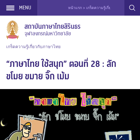
MENU
หน้าแรก > เกร็ดความรู้เกี่ยวกับภาษาไทย > ละค
Skip
สถาบันภาษาไทยสิรินธร
to
จุฬาลงกรณ์มหาวิทยาลัย
content
เกร็ดความรู้เกี่ยวกับภาษาไทย
“ภาษาไทย ใช้สนุก” ตอนที่ 28 : ลัก
ขโมย ขมาย จิ๊ก เม้ม