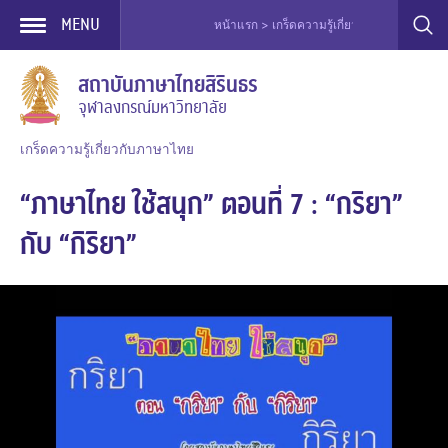
MENU
หน้าแรก > เกร็ดความรู้เกี่ยวกับภาษาไทย > ละครว
Skip
สถาบันภาษาไทยสิรินธร
to
จุฬาลงกรณ์มหาวิทยาลัย
content
เกร็ดความรู้เกี่ยวกับภาษาไทย
“ภาษาไทย ใช้สนุก” ตอนที่ 7 : “กริยา”
กับ “กิริยา”