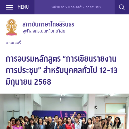
MENU
หน้าแรก > แกลเลอรี > การอบรมหลักสูตร “การเขียนรายงานการประชุม
Skip
สถาบันภาษาไทยสิรินธร
to
จุฬาลงกรณ์มหาวิทยาลัย
content
แกลเลอรี่
การอบรมหลักสูตร “การเขียนรายงาน
การประชุม” สำหรับบุคคลทั่วไป 12-13
มิถุนายน 2568