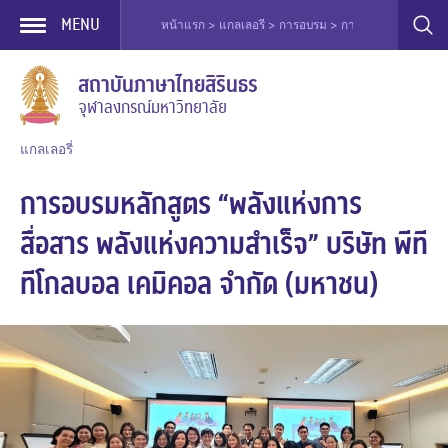
MENU
หน้าแรก > แกลเลอรี > การอบรม > การอบรมหลักสูตร “พลังแห่งการสื่อสาร พลังแห่
Skip
สถาบันภาษาไทยสิรินธร
to
จุฬาลงกรณ์มหาวิทยาลัย
content
แกลเลอรี่
การอบรมหลักสูตร “พลังแห่งการ
สื่อสาร พลังแห่งความสำเร็จ” บริษัท พีที
ทีโกลบอล เคมิคอล จํากัด (มหาชน)