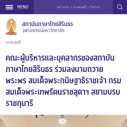
MENU
หน้าแรก > แกลเลอรี > กิจกรรมอื่น ๆ > คณะผู้บริหารและ
Skip
สถาบันภาษาไทยสิรินธร
to
จุฬาลงกรณ์มหาวิทยาลัย
content
แกลเลอรี่
คณะผู้บริหารและบุคลากรของสถาบัน
ภาษาไทยสิรินธร ร่วมลงนามถวาย
พระพร สมเด็จพระกนิษฐาธิราชเจ้า กรม
สมเด็จพระเทพรัตนราชสุดาฯ สยามบรม
ราชกุมารี