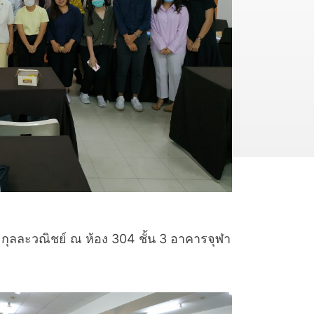
ุลละวณิชย์ ณ ห้อง 304 ชั้น 3 อาคารจุฬา