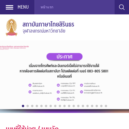
MENU
หน้าแรก
Skip
สถาบันภาษาไทยสิรินธร
to
จุฬาลงกรณ์มหาวิทยาลัย
content