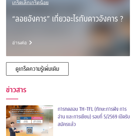
เกร็ดเล็กเกร็ดน้อย
“ลอยอังคาร” เกี่ยวอะไรกับดาวอังคาร ?
อ่านต่อ
ดูเกร็ดความรู้เพิ่มเติม
ข่าวสาร
การทดสอบ TH-TFL (ทักษะการฟัง การ
อ่าน และการเขียน) รอบที่ 5/2569 เปิดรับ
สมัครแล้ว