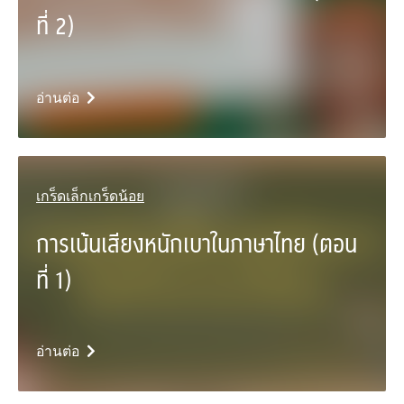
ที่ 2)
อ่านต่อ
เกร็ดเล็กเกร็ดน้อย
การเน้นเสียงหนักเบาในภาษาไทย (ตอน
ที่ 1)
อ่านต่อ