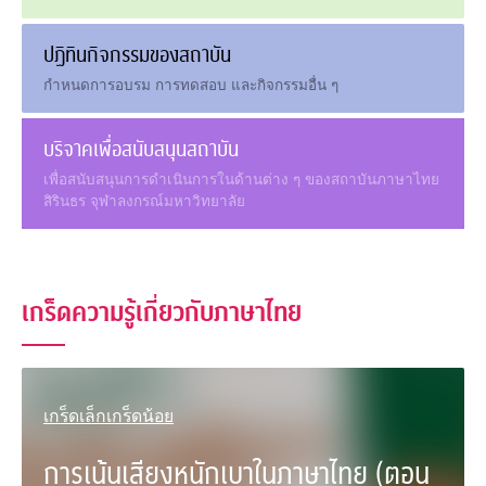
ปฏิทินกิจกรรมของสถาบัน
กำหนดการอบรม การทดสอบ และกิจกรรมอื่น ๆ
บริจาคเพื่อสนับสนุนสถาบัน
เพื่อสนับสนุนการดำเนินการในด้านต่าง ๆ ของสถาบันภาษาไทย
สิรินธร จุฬาลงกรณ์มหาวิทยาลัย
เกร็ดความรู้เกี่ยวกับภาษาไทย
เกร็ดเล็กเกร็ดน้อย
การเน้นเสียงหนักเบาในภาษาไทย (ตอน