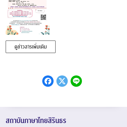
ดูข่าวสารเพิ่มเติม
สถาบันภาษาไทยสิรินธร