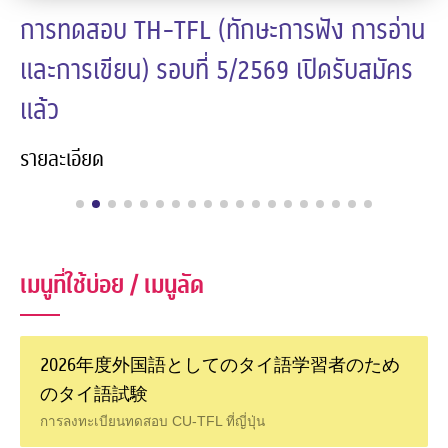
การทดสอบ TH-TFL (ทักษะการฟัง การอ่าน
และการเขียน) รอบที่ 5/2569 เปิดรับสมัคร
แล้ว
รายละเอียด
เมนูที่ใช้บ่อย / เมนูลัด
2026年度外国語としてのタイ語学習者のため
のタイ語試験
การลงทะเบียนทดสอบ CU-TFL ที่ญี่ปุ่น