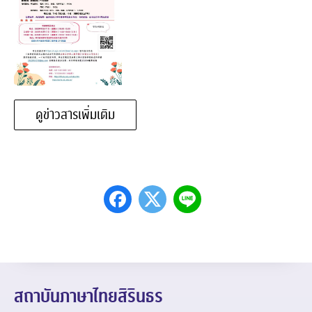
ดูข่าวสารเพิ่มเติม
สถาบันภาษาไทยสิรินธร