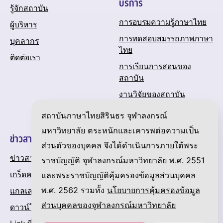
บริการ
รู้จักสถาบัน
การอบรมความรู้ภาษาไทย
ผู้บริหาร
การทดสอบสมรรถภาพภาษา
บุคลากร
ไทย
ติดต่อเรา
การเรียนการสอนของ
สถาบัน
งานวิจัยของสถาบัน
ปฏิทินกิจกรรมของสถาบัน
สถาบันภาษาไทยสิรินธร จุฬาลงกรณ์
มหาวิทยาลัย ตระหนักและเคารพต่อความเป็น
ข่าวสารและความเคลื่อนไหว
ส่วนตัวของบุคคล จึงได้ดำเนินการภายใต้พระ
ข่าวสาร
ราชบัญญัติ จุฬาลงกรณ์มหาวิทยาลัย พ.ศ. 2551
เกร็ดความรู้เกี่ยวกับภาษาไทย
และพระราชบัญญัติคุ้มครองข้อมูลส่วนบุคคล
พ.ศ. 2562 รวมทั้ง
นโยบายการคุ้มครองข้อมูล
แกลเลอรี
ส่วนบุคคลของจุฬาลงกรณ์มหาวิทยาลัย
ดาวน์โหลด