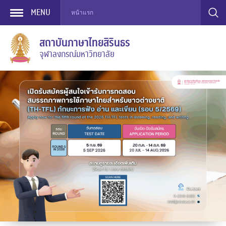
MENU
หน้าแรก
Skip
สถาบันภาษาไทยสิรินธร
to
จุฬาลงกรณ์มหาวิทยาลัย
content