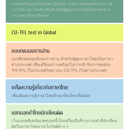
แบบฟอร์มออนไลน์ลงทะเบียนเข้าร่วมการทดสอบสมรรถภาพ
การใช้ภาษาไทยสำหรับสำหรับผู้พูดภาษาไทยเป็นภาษาต่าง
ประเทศ (Non-Native)
CU-TFL test in Global
แบบทดสอบการอ่าน
แบบฝึกทดสอบทักษะการอ่าน สำหรับผู้พูดภาษาไทยเป็นภาษา
ต่างประเทศ เพื่อเตรียมความพร้อมในการเข้ารับการทดสอบ
TH-TFL (ในประเทศไทย) และ CU-TFL (ในต่างประเทศ)
เกร็ดความรู้เกี่ยวกับภาษาไทย
เพิ่มเติมความรู้ภาษาไทยด้วยเกร็ดเล็กเกร็ดน้อย
แชทบอทคำไทยมักเขียนผิด
เว็บแอปพลิเคชันแชทบอทนี้เป็นเครื่องมือที่รวบรวมคำที่มักเขียน
ผิดในภาษาไทยจากเว็บไซต์ต่าง ๆ