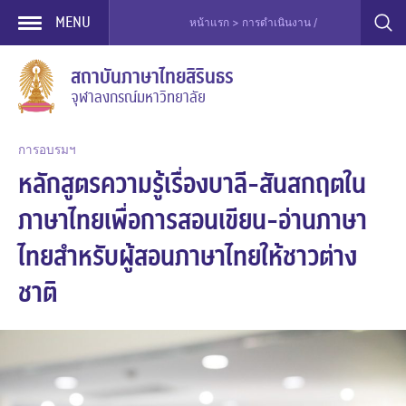
MENU
หน้าแรก > การดำเนินงาน / การบริการ > ปฏิทิ
Skip
สถาบันภาษาไทยสิรินธร
to
จุฬาลงกรณ์มหาวิทยาลัย
content
การอบรมฯ
หลักสูตรความรู้เรื่องบาลี-สันสกฤตใน
ภาษาไทยเพื่อการสอนเขียน-อ่านภาษา
ไทยสำหรับผู้สอนภาษาไทยให้ชาวต่าง
ชาติ