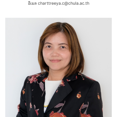
อีเมล charttreeya.c@chula.ac.th