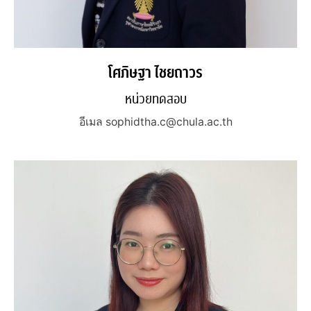
โศภิษฐา ไชยถาวร
หน่วยทดสอบ
อีเมล sophidtha.c@chula.ac.th