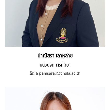
ปาณิสรา เลาหล่าย
หน่วยจัดการศึกษา
อีเมล panisara.l@chula.ac.th