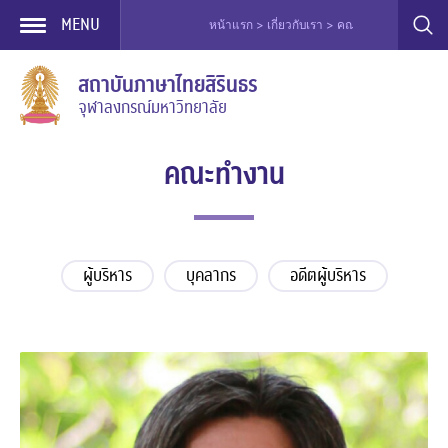
MENU
หน้าแรก > เกี่ยวกับเรา > คณะทำงาน
Skip
สถาบันภาษาไทยสิรินธร
to
จุฬาลงกรณ์มหาวิทยาลัย
content
คณะทำงาน
ผู้บริหาร
บุคลากร
อดีตผู้บริหาร